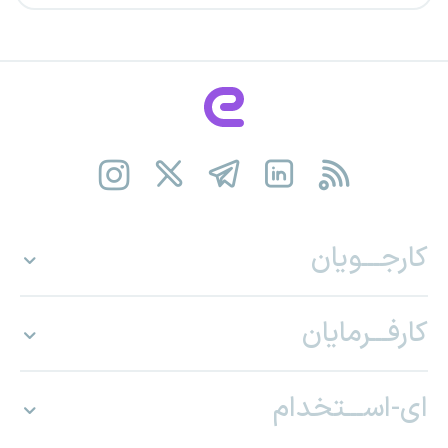
کارجـــویان
کارفـــرمایان
ای-اســـتخدام