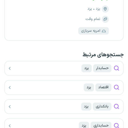
یزد
یزد
تمام وقت
امریه سربازی
جستجو‌های مرتبط
حسابدار
یزد
اقتصاد
یزد
بانکداری
یزد
حسابداری
یزد