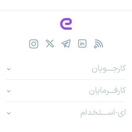
کارجـــویان
کارفـــرمایان
ای-اســـتخدام