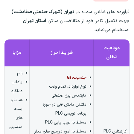
فرآورده های غذایی سمیه در
تهران (شهرک صنعتی صفادشت)
جهت تکمیل کادر خود از متقاضیان ساکن
استان تهران
استخدام می‌نماید
موقعیت
شرایط احراز
مزایا
شغلی
وام
جنسیت: آقا
پاداش
نوع قرارداد:
تمام وقت
عملکرد
کارشناس برق صنعتی
هدایا و
داشتن دانش فنی در حوزه
بسته
برنامه نویسی PLC
های
مسلط به عیب یابی PLC
مناسبتی
کارشناس PLC
مسلط به امور دوربین های مدار