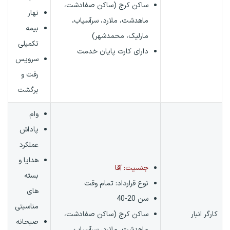
ساکن کرج (ساکن صفادشت،
نهار
ماهدشت، ملارد، سرآسیاب،
بیمه
مارلیک، محمدشهر)
تکمیلی
دارای کارت پایان خدمت
سرویس
رفت و
برگشت
وام
پاداش
عملکرد
هدایا و
جنسیت: آقا
بسته
نوع قرارداد:
تمام وقت
های
سن 20-40
مناسبتی
کارگر انبار
ساکن کرج (ساکن صفادشت،
صبحانه
ماهدشت، ملارد، سرآسیاب،