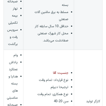
صبحانه
بسته
نهار
مسلط به برق ماشین آلات
بیمه
صنعتی
تکمیلی
حداقل 10 سال سابقه کار
سرویس
محل کار شهرک صنعتی
رفت و
صفادشت می‌باشد.
برگشت
وام
پاداش
عملکرد
جنسیت: آقا
هدایا و
نوع قرارداد:
تمام وقت
بسته
ترجیحا دیپلم
های
نوع همکاری: تمام وقت
مناسبتی
کارگر تولید
سن 20-40
صبحانه