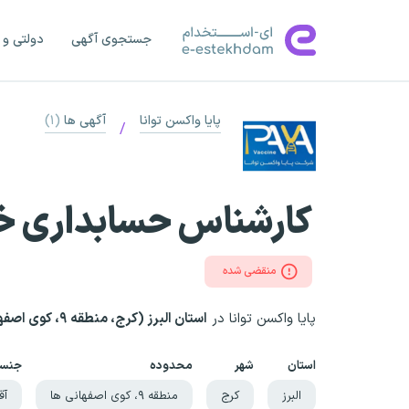
جستجوی آگهی
دولتی و 
پایا واکسن توانا
آگهی ها
(۱)
/
کارشناس حسابداری خز
منقضی شده
پایا واکسن توانا در
استان البرز (کرج، منطقه ۹، کوی اصفهانی ها)
استان
شهر
محدوده
جنس
البرز
کرج
منطقه ۹، کوی اصفهانی ها
آق