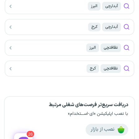
آبدارچی
البرز
آبدارچی
کرج
نظافتچی
البرز
نظافتچی
کرج
دریافت سریع‌تر فرصت‌های شغلی مرتبط
با نصب اپلیکیشن «ای-اســـتخدام»
نصب از بازار