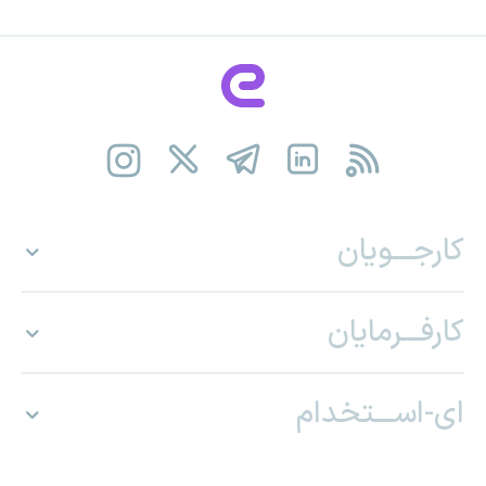
کارجـــویان
کارفـــرمایان
ای-اســـتخدام