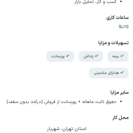
کسب و کار، تحلیل بازار
ساعات کاری
10تا5
تسهیلات و مزایا
بیمه
پاداش
پورسانت
هدایای مناسبتی
سایر مزایا
حقوق ثابت ماهانه + پورسانت از فروش (درآمد بدون سقف)
محل کار
استان تهران، شهریار