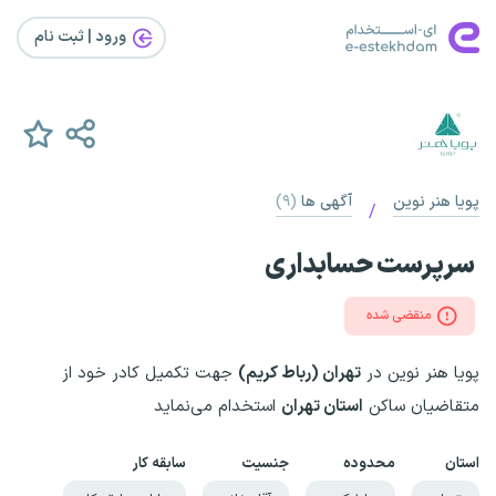
ورود | ثبت‌ نام
پویا هنر نوین
آگهی ها
(۹)
/
سرپرست حسابداری
منقضی شده
پویا هنر نوین در
تهران (رباط کریم)
جهت تکمیل کادر خود از
متقاضیان ساکن
استان تهران
استخدام می‌نماید
استان
محدوده
جنسیت
سابقه کار