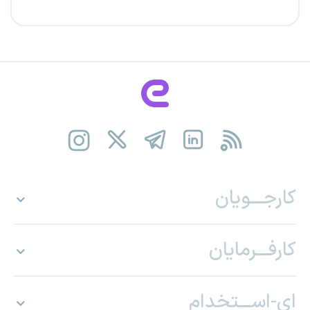
کارجـــویان
کارفـــرمایان
ای-اســـتخدام