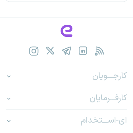
کارجـــویان
کارفـــرمایان
ای-اســـتخدام