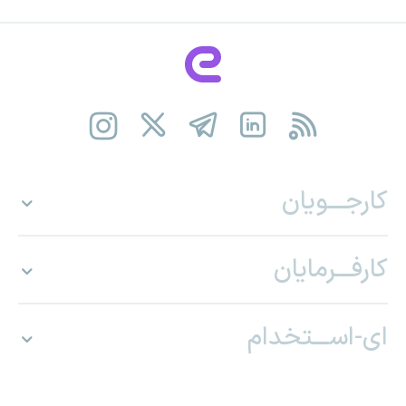
کارجـــویان
کارفـــرمایان
ای-اســـتخدام