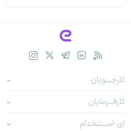
کارجـــویان
کارفـــرمایان
ای-اســـتخدام