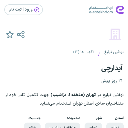
ورود | ثبت‌ نام
نوآئین تبلیغ
آگهی ها
(۳)
/
آبدارچی
۲۱ روز پیش
نوآئین تبلیغ در
تهران (منطقه ۱، دزاشیب)
جهت تکمیل کادر خود از
متقاضیان ساکن
استان تهران
استخدام می‌نماید
استان
شهر
محدوده
جنسیت
تهران
تهران
منطقه ۱، دزاشیب
خانم