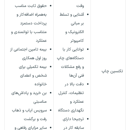
وقت
حقوق ثابت مناسب
آشنایی و تسلط
به‌همراه اضافه‌کار و
بر مبانی
پرداخت دستمزد
الکترونیک و
متناسب با توانمندی و
کامپیوتر
عملکرد
توانایی کار با
بیمه تامین اجتماعی از
دستگاه‌های چاپ
روز اول همکاری
و رفع مشکلات
بیمه تکمیلی برای
تکنسین چاپ
فنی آن‌ها
شخص و اعضای
دقت بالا در
خانواده
تنظیمات، کنترل
بن خرید و پاداش‌های
عملکرد و
مناسبتی
نگهداری دستگاه
سرویس ایاب و ذهاب
ترجیحا دارای
رفت و برگشت
سابقه کار در
سایر مزایای رفاهی و