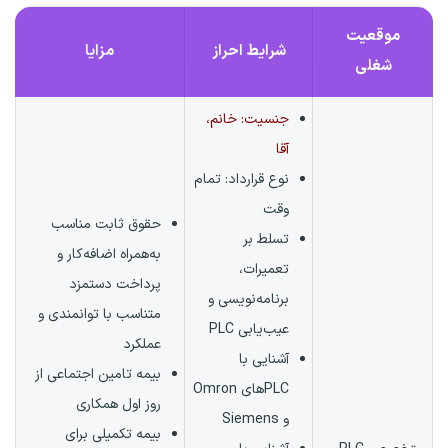
موقعیت
شرایط احراز
مزایا
شغلی
جنسیت: خانم،
آقا
نوع قرارداد:
تمام
وقت
حقوق ثابت مناسب
تسلط بر
به‌همراه اضافه‌کار و
تعمیرات،
پرداخت دستمزد
برنامه‌نویسی و
متناسب با توانمندی و
عیب‌یابی PLC
عملکرد
آشنایی با
بیمه تامین اجتماعی از
PLCهای Omron
روز اول همکاری
و Siemens
بیمه تکمیلی برای