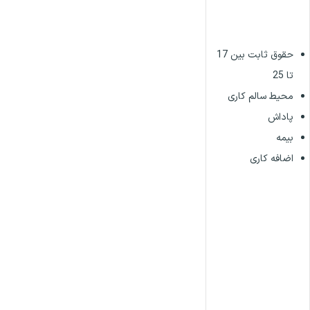
حقوق ثابت بین 17
تا 25
محیط سالم کاری
پاداش
بیمه
اضافه کاری