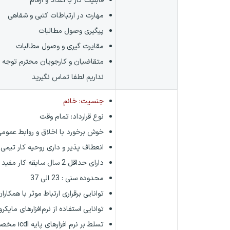
قابلیت کار با اعداد و ارقام
مهارت در ارتباطات کتبی و شفاهی
پیگیری وصول مطالبات
مقایرت گیری و وصول مطالبات
متقاضیان و کارجویان محترم توجه فرم
نداریم لطفا تماس نگیرید
جنسیت: خانم
نوع قرارداد:
تمام وقت
خوش برخورد با اخلاق و روابط عمومی 
انعطاف پذیر و داری روحیه کار تیمی ب
دارای حداقل 2 سال سابقه کار مفید
محدوده سنی : 23 الی 37
توانایی برقراری ارتباط موثر با همکار
توانایی استفاده از نرم‌افزارهای مای
تسلط بر نرم افزارهای پایه icdl مخصوصا word