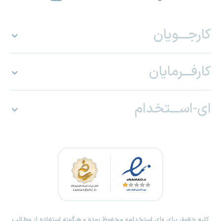
کارجـــویان
کارفـــرمایان
ای-اســـتخدام
کلیه حقوق برای «ای استخدام» محفوظ بوده و هرگونه استفاده از مطالب