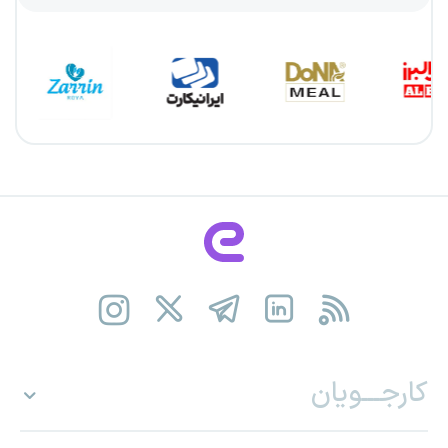
کارجـــویان