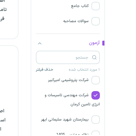
اصل
شرکت مهندسین گسترش فرآیند
کتاب جامع
تامی
شریف
سوالات مصاحبه
مترجم رسمی قوه قضائیه
شرکت‌های آب و فاضلاب تهران
آزمون
شرکت مهندسی تاسیسات و
انرژی تامین اصفهان
۱ مورد انتخاب شده
حذف فیلتر
شرکت پتروشیمی امیرکبیر
شرکت مهندسی تاسیسات و
انرژی تامین کرمان
اص
بیمارستان شهید سلیمانی ابهر
است
نظام مهندسی 1405