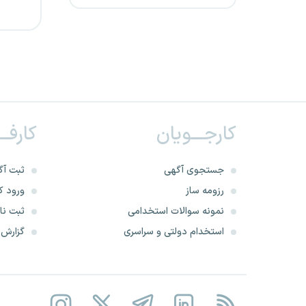
شرکت تعمیرات و پشتیبانی
نیروگاه های اتمی
شرکت صنایع سیمان دشتستان
شرکت پالایش نفت آفتاب
کارجـــویان
کارفــ
شرکت ماشین سازی اراک
جستجوی آگهی
ثبت آگ
وزارت فرهنگ و ارشاد اسلامی
رزومه ساز
ورود کا
نمونه سوالات استخدامی
ثبت نام
جامعه مشاوران رسمی مالیاتی
استخدام دولتی و سراسری
گزارش‌ه
ایران
بانک خاورمیانه