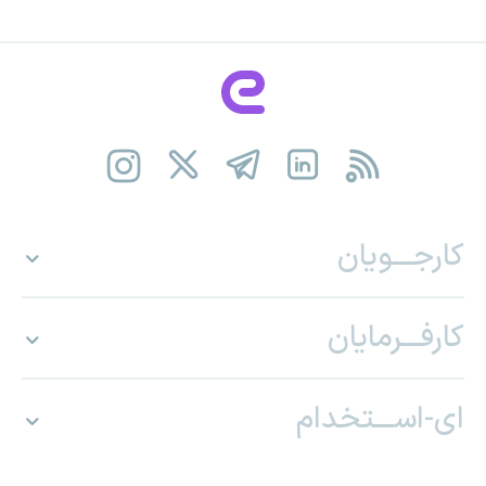
کارجـــویان
کارفـــرمایان
ای-اســـتخدام