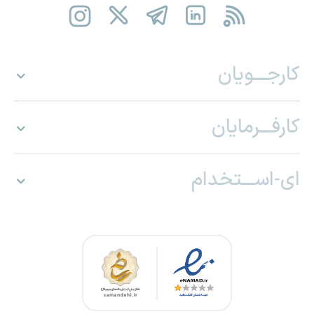
کارجـــویان
کارفـــرمایان
ای-اســـتخدام