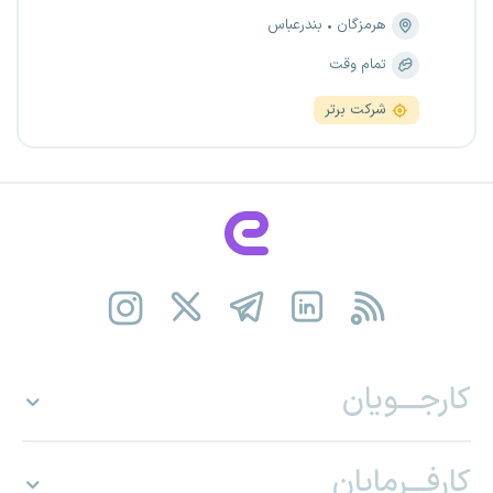
هرمزگان
بندرعباس
تمام وقت
شرکت برتر
کارجـــویان
کارفـــرمایان