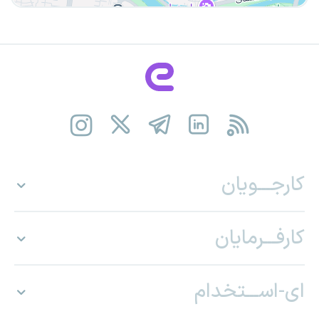
کارجـــویان
کارفـــرمایان
ای-اســـتخدام