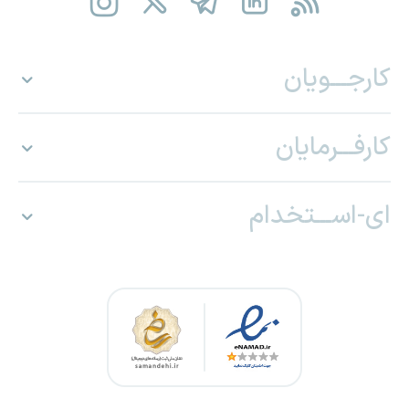
کارجـــویان
کارفـــرمایان
ای-اســـتخدام