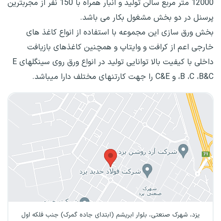
12000 متر مربع سالن تولید و انبار همراه با 150 نفر از مجربترین
پرسنل در دو بخش مشغول بکار می باشد.
بخش ورق سازی این مجموعه با استفاده از انواع کاغذ های
خارجی اعم از کرافت و وایتاپ و همچنین کاغذهای بازیافت
داخلی با کیفیت بالا توانایی تولید در انواع ورق روی سینگلهای E
،B ،C ،B&C و C&E را جهت کارتنهای مختلف دارا میباشد.
یزد، شهرک صنعتی، بلوار ابریشم (ابتدای جاده گمرک) جنب فلکه اول