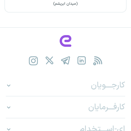
(میدان ابریشم)
کارجـــویان
کارفـــرمایان
ای-اســـتخدام