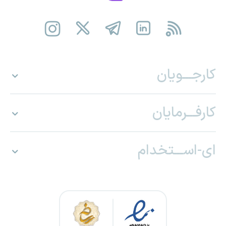
کارجـــویان
کارفـــرمایان
ای-اســـتخدام