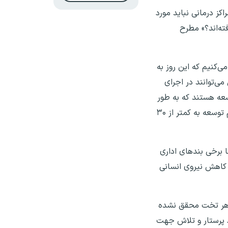
کز درمانی نباید مورد
ته‌اند؟» مطرح
ی‌کنیم که این روز به
ی‌توانند در اجرای
عه هستند که به طور
مستقیم با پرستاری مرتبط هستند. همچنین با توجه به اینکه دولت در نظر دارد پرداخت از جیب مردم در پایان برنامه هفتم توسعه به کمتر از ۳۰
ا برخی بندهای اداری
هد. هدف از بند کاهش نیروی انسانی
انی می‌بایست ۱.۸ باشد، تصریح کرد: نسبت ۱.۸ پرستار به ازای هر تخت محقق نشده
ین میزان به ۰.۹ رسیده است. موضوع کمبود پرستار و تلاش جهت