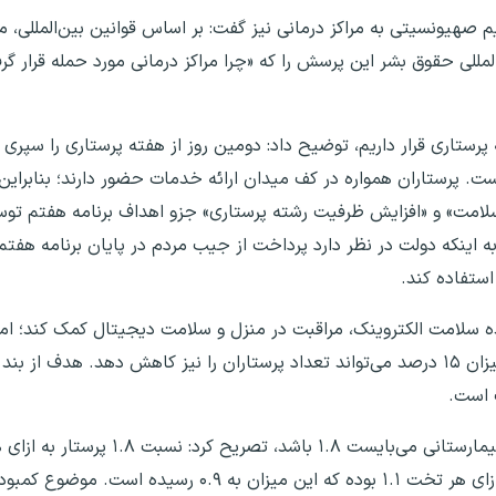
صهیونسیتی به مراکز درمانی نیز گفت: بر اساس قوانین بین‌المللی، مرا
لمللی حقوق بشر این پرسش را که «چرا مراکز درمانی مورد حمله قرار گرف
رستاری قرار داریم، توضیح داد: دومین روز از هفته پرستاری را سپری م
 پرستاران همواره در کف میدان ارائه خدمات حضور دارند؛ بنابراین م
لامت» و «افزایش ظرفیت رشته‌ پرستاری» جزو اهداف برنامه هفتم توس
استفاده کند.
نده سلامت الکتروینک، مراقبت در منزل و سلامت دیجیتال کمک‌ کند؛ ام
برنامه هفتم توسعه مانند کاهش کارمندان دولت به میزان ۱۵ درصد می‌تواند تعداد پرستاران را نیز کاهش د
نجاتیان با بیان اینکه نسبت پرستار به ازای هر تخت بیمارست
است؛ بررسی‌ها بیانگر این است که نسبت پرستاری به ازای هر تخت ۱.۱ بوده که ا