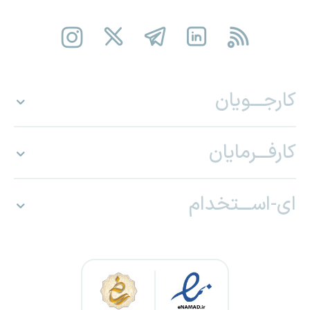
کارجـــویان
کارفـــرمایان
ای-اســـتخدام